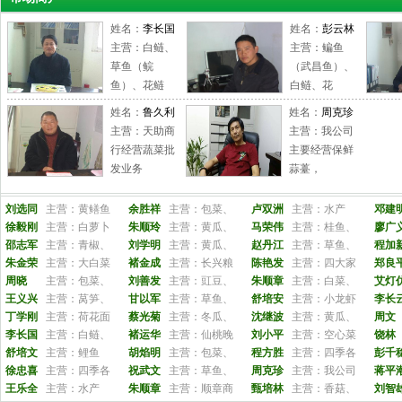
空心菜
5.50
4.80
5.15
详情
姓名：
李长国
姓名：
彭云林
口蘑
18.00
16.00
17.00
详情
主营：白鲢、
主营：鳊鱼
苦瓜
5.00
3.50
4.25
详情
草鱼（鲩
（武昌鱼）、
莲藕
9.50
7.00
8.25
详情
鱼）、花鲢
白鲢、花
良薯
2.40
1.80
2.10
详情
姓名：
鲁久利
姓名：
周克珍
菱角
5.80
4.80
5.30
详情
主营：天助商
主营：我公司
绿尖椒
4.60
2.60
3.60
详情
行经营蔬菜批
主要经营保鲜
毛白菜
3.20
2.40
2.80
详情
发业务
蒜薹，
白萝卜
1.20
0.80
1.00
详情
包菜
2.80
1.60
2.20
详情
刘选同
主营：黄鳝鱼
余胜祥
主营：包菜、
卢双洲
主营：水产
邓建
扁豆
11.00
7.00
9.00
详情
徐毅刚
主营：白萝卜
朱顺玲
主营：黄瓜、
马荣伟
主营：桂鱼、
廖广
邵志军
主营：青椒、
刘学明
主营：黄瓜、
赵丹江
主营：草鱼、
程加
菠菜
7.50
5.50
6.50
详情
朱金荣
主营：大白菜
褚金成
主营：长兴粮
陈艳发
主营：四大家
郑良
菜芯
6.00
5.00
5.50
详情
周晓
主营：包菜、
刘善发
主营：豇豆、
朱顺章
主营：白菜、
艾灯
蚕豆
50公斤/件
0.00
0.00
3.20
详情
王义兴
主营：莴笋、
甘以军
主营：草鱼、
舒培安
主营：小龙虾
李长
蚕豆角
5.00
4.00
4.50
详情
丁学刚
主营：荷花面
蔡光菊
主营：冬瓜、
沈继波
主营：黄瓜、
周文
春笋
8.00
6.00
7.00
详情
李长国
主营：白鲢、
褚运华
主营：仙桃晚
刘小平
主营：空心菜
饶林
舒培文
主营：鲤鱼
胡焰明
主营：包菜、
程方胜
主营：四季各
彭千
葱头
2.60
2.40
2.50
详情
徐忠喜
主营：四季各
祝武文
主营：草鱼、
周克珍
主营：我公司
蒋平
大白菜
2.30
1.90
2.10
详情
王乐全
主营：水产
朱顺章
主营：顺章商
甄培林
主营：香菇、
刘智
大葱
4.60
4.20
4.40
详情