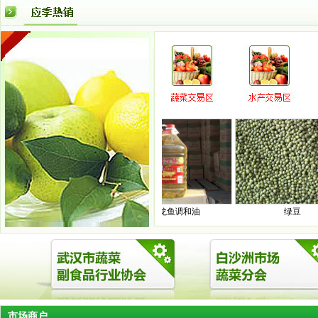
豆芽绿豆
优46公斤/件
0.00
0.00
11.40
详情
荷兰豆
17.00
15.00
16.00
详情
红菜苔
14.00
12.00
13.00
详情
红尖椒
10.00
5.00
7.50
详情
红椒
6.00
4.20
5.10
详情
红薯
3.40
2.60
3.00
详情
胡萝卜
2.20
1.40
1.80
详情
瓠子
3.80
3.00
3.40
详情
金
花菜
3.80
3.00
3.40
详情
麟
福
花生
8.00
6.00
7.00
详情
龙
缘
黄瓜
4.00
3.00
3.50
详情
大
大
豆
鸡蛋泡
7.50
5.00
6.25
详情
豆
油
豇豆
8.00
4.00
6.00
详情
中昌大豆油
金龙鱼调和油
绿豆
油
茭白
9.00
5.00
7.00
详情
角瓜
3.60
2.40
3.00
详情
金针菇
4.00
3.00
3.50
详情
韭菜
6.50
5.50
6.00
详情
韭菜花
16.80
9.80
13.30
详情
韭黄
15.00
13.00
14.00
详情
市场商户