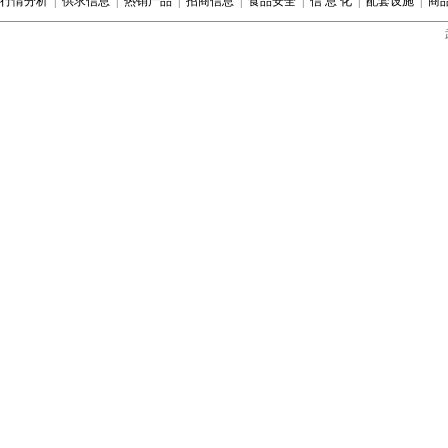
行情分析
|
供求信息
|
热销产品
|
招商信息
|
食品安全
|
信 息 化
|
配套设施
|
商
韭菜
6.50
5.50
6.00
详情
韭菜花
16.80
9.80
13.30
详情
韭黄
15.00
13.00
14.00
详情
空心菜
5.50
4.80
5.15
详情
口蘑
18.00
16.00
17.00
详情
苦瓜
5.00
3.50
4.25
详情
莲藕
9.50
7.00
8.25
详情
良薯
2.40
1.80
2.10
详情
菱角
5.80
4.80
5.30
详情
绿尖椒
4.60
2.60
3.60
详情
毛白菜
3.20
2.40
2.80
详情