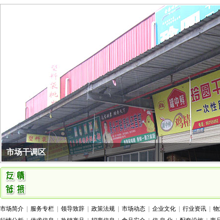
大蒜
6.00
5.50
5.75
详情
冬瓜
5.00
1.60
1.65
详情
豆芽绿豆
优46公斤/件
0.00
0.00
11.40
详情
荷兰豆
17.00
15.00
16.00
详情
红菜苔
14.00
12.00
13.00
详情
红尖椒
10.00
5.00
7.50
详情
红椒
6.00
4.20
5.10
详情
红薯
3.40
2.60
3.00
详情
胡萝卜
2.20
1.40
1.80
详情
瓠子
3.80
3.00
3.40
详情
花菜
3.80
3.00
3.40
详情
花生
8.00
6.00
7.00
详情
黄瓜
市场干调区
4.00
3.00
3.50
详情
鸡蛋泡
7.50
5.00
6.25
详情
豇豆
8.00
4.00
6.00
详情
茭白
9.00
5.00
7.00
详情
角瓜
3.60
2.40
3.00
详情
市场简介
|
服务专栏
|
领导致辞
|
政策法规
|
市场动态
|
企业文化
|
行业资讯
|
物
金针菇
4.00
3.00
3.50
详情