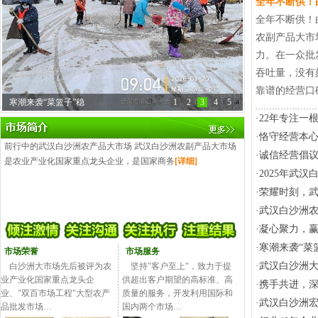
全年不断供！
全年不断供！
农副产品大市
力。在一众批
吞吐量，没有
靠谱的经营口
寒潮来袭“菜篮子”稳
1
2
3
4
5
·
22年专注一
·
恪守经营本心
前行中的武汉白沙洲农产品大市场 武汉白沙洲农副产品大市场
·
诚信经营倡
是农业产业化国家重点龙头企业，是国家商务
[详细]
·
2025年武
·
荣耀时刻，武
·
武汉白沙洲农
·
凝心聚力，赢
·
寒潮来袭“菜
市场荣誉
市场服务
·
武汉白沙洲大
白沙洲大市场先后被评为农
坚持"客户至上"，致力于提
业产业化国家重点龙头企
供超出客户期望的高标准、高
·
携手共进，
业、"双百市场工程"大型农产
质量的服务，开发利用国际和
·
武汉白沙洲宏
品批发市场…
国内两个市场…