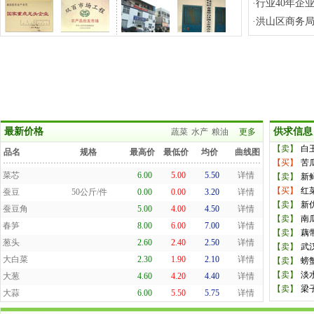
·
行业40年企
·
洪山区商务局
白萝卜
1.20
0.80
1.00
详情
包菜
2.80
1.60
2.20
详情
最新价格
供求信息
扁豆
11.00
蔬菜
7.00
水产
9.00
粮油
详情
更多
菠菜
7.50
5.50
6.50
详情
【卖】
白
品名
规格
最高价
最低价
均价
曲线图
【买】
苦
菜芯
6.00
5.00
5.50
详情
【卖】
新
蚕豆
50公斤/件
0.00
0.00
3.20
详情
【买】
红
蚕豆角
5.00
4.00
4.50
详情
【卖】
新
春笋
8.00
6.00
7.00
详情
【卖】
南
葱头
2.60
2.40
2.50
详情
【卖】
藕
【卖】
武
大白菜
2.30
1.90
2.10
详情
【卖】
螃
大葱
4.60
4.20
4.40
详情
【卖】
淡
大蒜
6.00
5.50
5.75
详情
【卖】
梁
冬瓜
5.00
1.60
1.65
详情