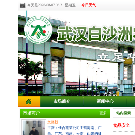
今天是2026-08-07 06:21 星期五
今日天气
市场简介
新闻中心
市场商户
更多
站内搜索
文德新
食品安全
主营：佳合蔬菜公司主营海南、广
西、广东、福建、云南、山东的豇