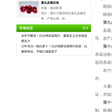
葱头及碗豆角
根据
价格：电话联系
简介：我行大量供应红葱头及碗豆
根据
角，产地云南，价...
第九
市场动态
更多
县级
·
全年不断供！白沙洲洪昌商行，重新定义玉米批发
导、农产
硬实力
第十
·
22年专注一根白萝卜！白沙洲新绿源商行程虎：以
极致单品，守稳江城菜篮子
承诺达标
提供承诺
农户
存。
大量
证，并如
第十
制、检测