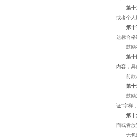
第十
或者个人
第十
达标合格
鼓励
第十
内容，具
前款
第十
鼓励
证”字样
第十
面或者放
无包