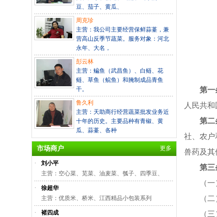
豆、茄子、黄瓜、
周克珍
主营：我公司主要经营保鲜蒜薹，兼
营高山反季节蔬菜。服务对象：河北
永年、大名，
彭云林
主营：鳊鱼（武昌鱼）、白鲢、花
鲢、草鱼（鲩鱼）和腌制成品青鱼
干。
第一
鲁久利
人民共和
主营：天助商行经营蔬菜批发业务近
第二
十年的历史。主要品种有青椒、黄
瓜、蒜薹、各种
社、农户
市场商户
更多
兽药及其
·
刘小平
第三
主营：空心菜、苋菜、油麦菜、瓠子、四季豆、
（一
·
徐超华
（二
主营：优质米、桥米、江西精品小包装系列
·
褚四成
（三