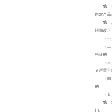
第十
向农产品
第十
限期改正
（一
（二
格证的；
（三
者严重不
（四
的；
（五
第十
门。