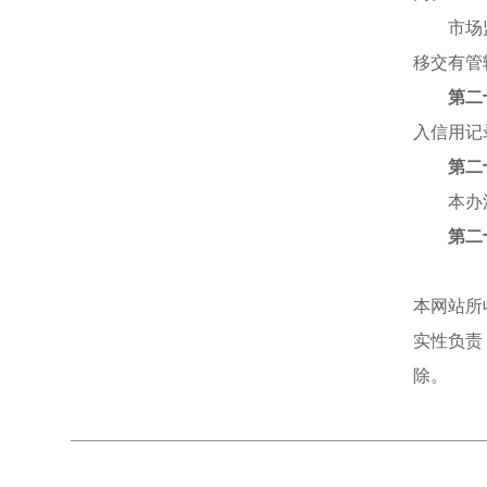
市场
移交有管
第二
入信用记
第二
本办
第二
本网站所
实性负责
除。