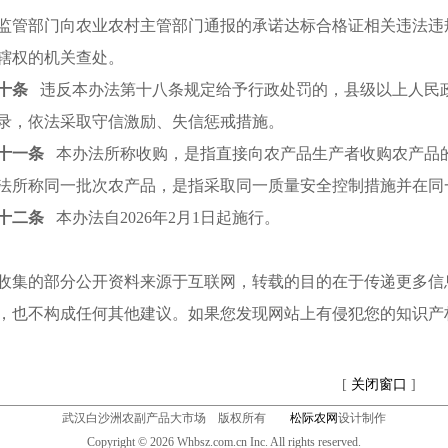
监管部门向农业农村主管部门通报的承诺达标合格证相关违法违
辖权的机关查处。
十条
违反本办法第十八条规定给予行政处罚的，县级以上人民
录，依法采取守信激励、失信惩戒措施。
十一条
本办法所称收购，是指直接向农产品生产者收购农产品
法所称同一批次农产品，是指采取同一质量安全控制措施并在同
十二条
本办法自2026年2月1日起施行。
收集的部分公开资料来源于互联网，转载的目的在于传递更多信
，也不构成任何其他建议。如果您发现网站上有侵犯您的知识产
[
关闭窗口
]
武汉白沙洲农副产品大市场 版权所有
松际农网
设计制作
Copyright ©
2026
Whbsz.com.cn Inc. All rights reserved.