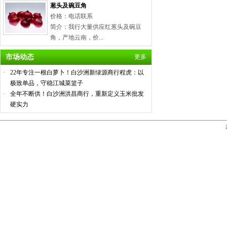
葱头及碗豆角
价格：电话联系
简介：我行大量供应红葱头及碗豆
角，产地云南，价...
市场动态
更多
·
22年专注一根白萝卜！白沙洲新绿源商行程虎：以
极致单品，守稳江城菜篮子
·
全年不断供！白沙洲洪昌商行，重新定义玉米批发
硬实力