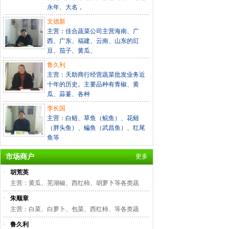
永年、大名，
文德新
主营：佳合蔬菜公司主营海南、广
西、广东、福建、云南、山东的豇
豆、茄子、黄瓜、
鲁久利
主营：天助商行经营蔬菜批发业务近
十年的历史。主要品种有青椒、黄
瓜、蒜薹、各种
李长国
主营：白鲢、草鱼（鲩鱼）、花鲢
（胖头鱼）、鳊鱼（武昌鱼）、红尾
鱼等
市场商户
更多
·
胡荒英
主营：黄瓜、芜湖椒、西红柿、胡萝卜等各类蔬
·
朱顺章
主营：白菜、白萝卜、包菜、西红柿、等各类蔬
·
鲁久利