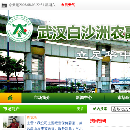
今天是2026-08-08 22:51 星期六
今日天气
市场简介
新闻中心
市场服
市场商户
更多
站内搜索
周克珍
找回密码
主营：我公司主要经营保鲜蒜薹，兼
营高山反季节蔬菜。服务对象：河北