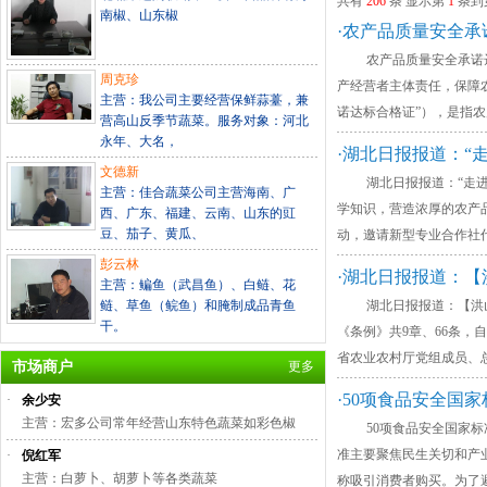
共有
206
条 显示第
1
条到
南椒、山东椒
·农产品质量安全
农产品质量安全承诺达标合格
周克珍
产经营者主体责任，保障
主营：我公司主要经营保鲜蒜薹，兼
诺达标合格证”），是指
营高山反季节蔬菜。服务对象：河北
永年、大名，
·湖北日报报道：“
文德新
湖北日报报道：“走进科
主营：佳合蔬菜公司主营海南、广
学知识，营造浓厚的农产品
西、广东、福建、云南、山东的豇
豆、茄子、黄瓜、
动，邀请新型专业合作社
彭云林
·湖北日报报道：【
主营：鳊鱼（武昌鱼）、白鲢、花
鲢、草鱼（鲩鱼）和腌制成品青鱼
湖北日报报道：【洪山礼
干。
《条例》共9章、66条，
省农业农村厅党组成员、
市场商户
更多
·50项食品安全国
·
余少安
主营：宏多公司常年经营山东特色蔬菜如彩色椒
50项食品安全国家标准发
准主要聚焦民生关切和产业
·
倪红军
主营：白萝卜、胡萝卜等各类蔬菜
称吸引消费者购买。为了