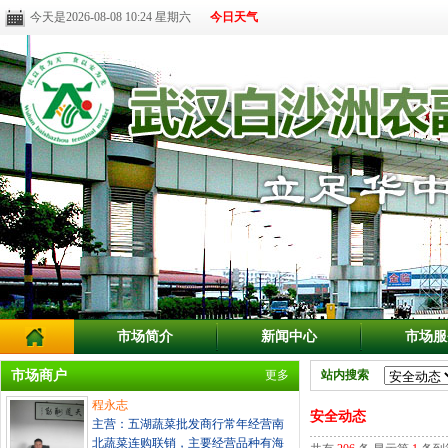
今天是2026-08-08 10:24 星期六
今日天气
市场简介
新闻中心
市场服
市场商户
更多
站内搜索
程永志
安全动态
主营：五湖蔬菜批发商行常年经营南
北蔬菜连购联销，主要经营品种有海