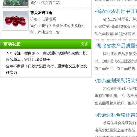
简介：优质西兰花...
·省农业农村厅召
葱头及碗豆角
价格：电话联系
省农业农村厅召开芹菜农药
简介：我行大量供应红葱头及碗豆
药残留突出问题攻坚治理
角，产地云南，价...
理的会议精神和总体要求
市场动态
更多
·湖北省农产品质
·
22年专注一根白萝卜！白沙洲新绿源商行程虎：以
湖北省农产品质量安全条
极致单品，守稳江城菜篮子
式、加快现代农业建设的关
·
全年不断供！白沙洲洪昌商行，重新定义玉米批发
农产品生产、农产品销售
硬实力
·怎么鉴别受到污染
怎么鉴别受到污染的水产
毒有害重金属。 2）观
鱼表面看起来新鲜，但如
·承诺达标合格证告
承诺达标合格证告知书 
者落实质量安全主体责任