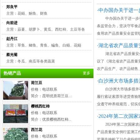
·
郑良平
·中办国办关于进
主营：花鲢、鮰鱼、财鱼
中办国办关于进一步强化食
·
向前进
条监管合力，坚决守牢食
主营：蒜薹、胡萝卜、黄瓜、西红柿、土豆等各
食用农产品质量安全监管
·
赵丹江
·湖北省农产品质量
主营：草鱼、鲫鱼、青鱼、鳊鱼、白鲢、花鲢
湖北省农产品质量安全条例
·
蔡光菊
主营：冬瓜、南瓜等各类蔬菜
议了《湖北省农产品质量
农产品生产、农产品销售
热销产品
更多
·白沙洲大市场多措
荷兰豆
白沙洲大市场多措并举 
价格：电话联系
简介：昆明优质荷兰豆....
履行索证索票等进货查验
业遵守种养殖规范，切实
樱桃西红柿
价格：电话联系
·2024年第二次国
简介：优质樱桃西红柿...
2024年第二次国家农产品质
西兰花
产品质量安全例行监测工作
价格：电话联系
监测共抽检了31个省份的