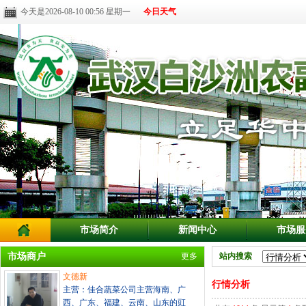
今天是2026-08-10 00:56 星期一
今日天气
市场简介
新闻中心
市场服
市场商户
更多
站内搜索
文德新
行情分析
主营：佳合蔬菜公司主营海南、广
西、广东、福建、云南、山东的豇