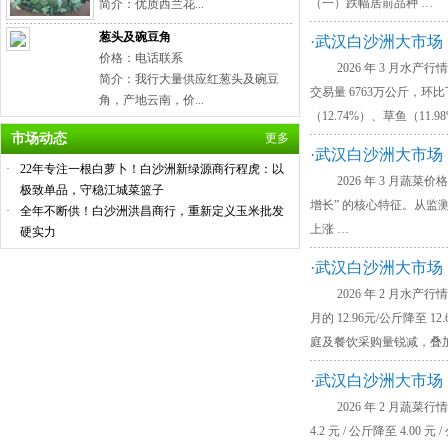
（一）跌幅居前品种 …
简介：优质西兰花...
葱头及碗豆角
·武汉白沙洲大市场：
价格：电话联系
2026 年 3 月水产行情
简介：我行大量供应红葱头及碗豆
交易量 6763万公斤，
角，产地云南，价...
（12.74%）、草鱼（11.
市场动态
更多
·武汉白沙洲大市场：
·
22年专注一根白萝卜！白沙洲新绿源商行程虎：以
2026 年 3 月蔬菜价
极致单品，守稳江城菜篮子
增长” 的核心特征。从监测数据
·
全年不断供！白沙洲洪昌商行，重新定义玉米批发
上涨 …
硬实力
·武汉白沙洲大市
2026 年 2 月水产
月的 12.96元/公斤降至
庭及餐饮采购量锐减，叠
·武汉白沙洲大市
2026 年 2 月蔬菜
4.2 元 / 公斤降至 4.