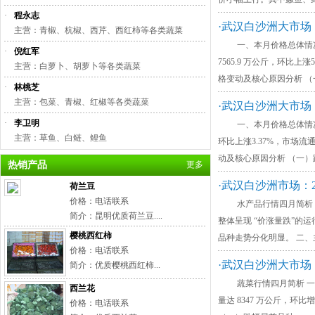
·
程永志
·武汉白沙洲大市场：
主营：青椒、杭椒、西芹、西红柿等各类蔬菜
一、本月价格总体情况 本月监
·
倪红军
7565.9 万公斤，环
主营：白萝卜、胡萝卜等各类蔬菜
格变动及核心原因分析 （
·
林桃芝
主营：包菜、青椒、红椒等各类蔬菜
·武汉白沙洲大市场：
·
李卫明
一、本月价格总体情况 本月监
主营：草鱼、白鲢、鲤鱼
环比上涨3.37%，市
动及核心原因分析 （一）
热销产品
更多
·武汉白沙洲市场：2
荷兰豆
价格：电话联系
水产品行情四月简析 花鲢领
简介：昆明优质荷兰豆....
整体呈现 “价涨量跌”的
樱桃西红柿
品种走势分化明显。 二
价格：电话联系
·武汉白沙洲大市场：
简介：优质樱桃西红柿...
蔬菜行情四月简析 一、本月价
西兰花
量达 8347 万公斤，
价格：电话联系