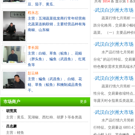
共有
1014
条 显示第
1
条
豆、茄子、黄瓜、
·武汉白沙洲大市场：
程永志
蔬菜行情七月简析 一、蔬菜价
主营：五湖蔬菜批发商行常年经营南
北蔬菜连购联销，主要经营品种有海
跌分化格局，交易量小幅收
南椒、山东椒
蔬菜。 （一）主要品种价
·武汉白沙洲大市场：
李长国
水产品行情七月简析 一、本月
主营：白鲢、草鱼（鲩鱼）、花鲢
（胖头鱼）、鳊鱼（武昌鱼）、红尾
分化” 的运行特征。交易
鱼等
特色餐饮需求支撑高端水
彭云林
·武汉白沙洲大市场：
主营：鳊鱼（武昌鱼）、白鲢、花
鲢、草鱼（鲩鱼）和腌制成品青鱼
蔬菜行情六月简析 一、蔬菜价
干。
性分化、交易量收缩特点。
等露天时令茄果瓜类蔬菜
市场商户
更多
·
胡荒英
·武汉白沙洲大市场：
主营：黄瓜、芜湖椒、西红柿、胡萝卜等各类蔬
水产品行情六月简析 一、本月
·
吕志豪
行特征。交易量达 689
主营：鲤鱼
价小幅上行。其中鳜鱼、