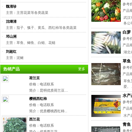
参考
·
魏清珍
产品
主营：主营花菜等各类蔬菜
武汉
·
沈继清
务公司
主营：茄子、瓠子、黄瓜、西红柿等各类蔬菜
白萝
·
邓山洲
参考
主营：草鱼、鲫鱼、白鲢、花鲢
产品
·
刘超红
湖北
主营：泥鳅
草鱼
参考价格
热销产品
更多
产品
荷兰豆
草鱼
价格：电话联系
爱。 .
简介：昆明优质荷兰豆....
水产
樱桃西红柿
参考
价格：电话联系
产品
简介：优质樱桃西红柿...
水产品
西兰花
青鱼
价格：电话联系
参考价格
简介：优质西兰花...