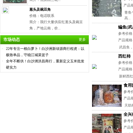
产品
葱头及碗豆角
青鱼
价格：电话联系
高...
简介：我行大量供应红葱头及碗豆
鳊鱼(武
角，产地云南，价...
参考价格：电
市场动态
更多
产品规格
武昌鱼，
·
22年专注一根白萝卜！白沙洲新绿源商行程虎：以
极致单品，守稳江城菜篮子
西红柿
·
全年不断供！白沙洲洪昌商行，重新定义玉米批发
参考价格
硬实力
产品规格
新鲜西红
食用
参考
产品
天助
全兴
参考价
产品