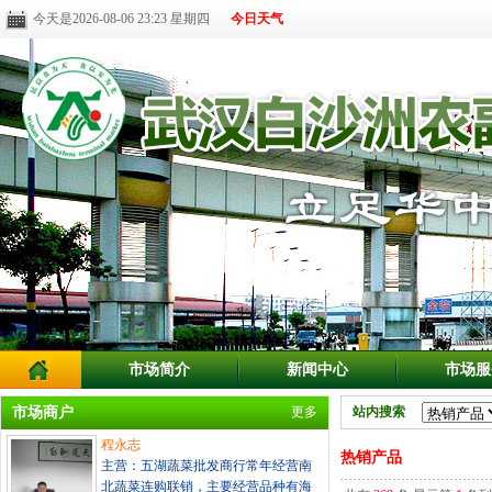
今天是2026-08-06 23:23 星期四
今日天气
市场简介
新闻中心
市场服
市场商户
更多
站内搜索
程永志
热销产品
主营：五湖蔬菜批发商行常年经营南
北蔬菜连购联销，主要经营品种有海