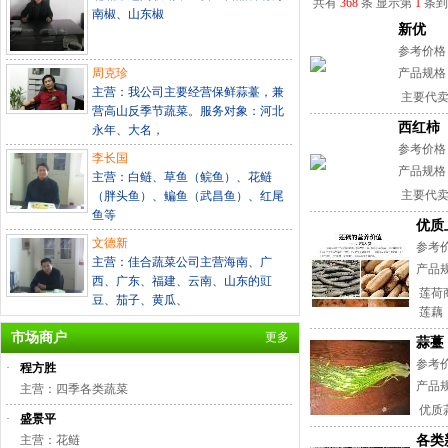
共有
368
条 显示第
1
条
南椒、山东椒
新优
参考价格
周克珍
产品规格
主营：我公司主要经营保鲜蒜薹，兼
主要代卖
营高山反季节蔬菜。服务对象：河北
西红柿
永年、大名，
参考价格
李长国
产品规格
主营：白鲢、草鱼（鲩鱼）、花鲢
主要代卖
（胖头鱼）、鳊鱼（武昌鱼）、红尾
鱼等
优质
文德新
参考价
主营：佳合蔬菜公司主营海南、广
产品
西、广东、福建、云南、山东的豇
莲荷
豆、茄子、黄瓜、
莲藕，
市场商户
更多
蒜薹
参考
·
程方胜
产品
主营：四季各类蔬菜
优质蒜
·
盛景平
主营：花鲢
各类