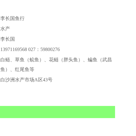
李长国鱼行
水产
李长国
13971169568 027：59800276
白鲢、草鱼（鲩鱼）、花鲢（胖头鱼）、鳊鱼（武昌
鱼）、红尾鱼等
白沙洲水产市场A区43号