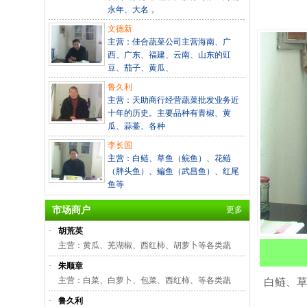
永年、大名，
文德新
主营：佳合蔬菜公司主营海南、广
西、广东、福建、云南、山东的豇
豆、茄子、黄瓜、
鲁久利
主营：天助商行经营蔬菜批发业务近
十年的历史。主要品种有青椒、黄
瓜、蒜薹、各种
李长国
主营：白鲢、草鱼（鲩鱼）、花鲢
（胖头鱼）、鳊鱼（武昌鱼）、红尾
鱼等
市场商户
更多
·
胡荒英
主营：黄瓜、芜湖椒、西红柿、胡萝卜等各类蔬
·
朱顺章
主营：白菜、白萝卜、包菜、西红柿、等各类蔬
白鲢、
·
鲁久利