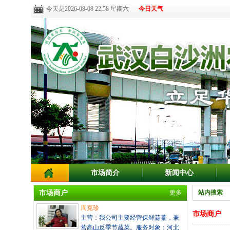
今天是2026-08-08 22:58 星期六
今日天气
市场简介
新闻中心
市场商户
更多
站内搜索
周克珍
市场商户
主营：我公司主要经营保鲜蒜薹，兼
营高山反季节蔬菜。服务对象：河北