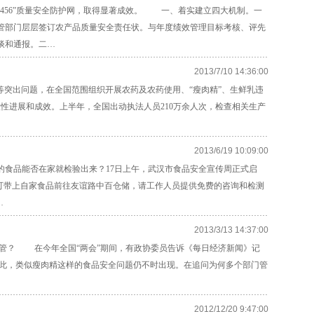
56”质量安全防护网，取得显著成效。 一、着实建立四大机制。一
管部门层层签订农产品质量安全责任状。与年度绩效管理目标考核、评先
谈和通报。二…
2013/7/10 14:36:00
等突出问题，在全国范围组织开展农药及农药使用、“瘦肉精”、生鲜乳违
性进展和成效。上半年，全国出动执法人员210万余人次，检查相关生产
2013/6/19 10:09:00
食品能否在家就检验出来？17日上午，武汉市食品安全宣传周正式启
民可带上自家食品前往友谊路中百仓储，请工作人员提供免费的咨询和检测
…
2013/3/13 14:37:00
？ 在今年全国“两会”期间，有政协委员告诉《每日经济新闻》记
此，类似瘦肉精这样的食品安全问题仍不时出现。在追问为何多个部门管
2012/12/20 9:47:00