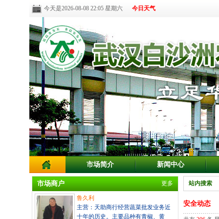
今天是2026-08-08 22:05 星期六
今日天气
市场简介
新闻中心
市场商户
更多
站内搜索
鲁久利
安全动态
主营：天助商行经营蔬菜批发业务近
十年的历史。主要品种有青椒、黄