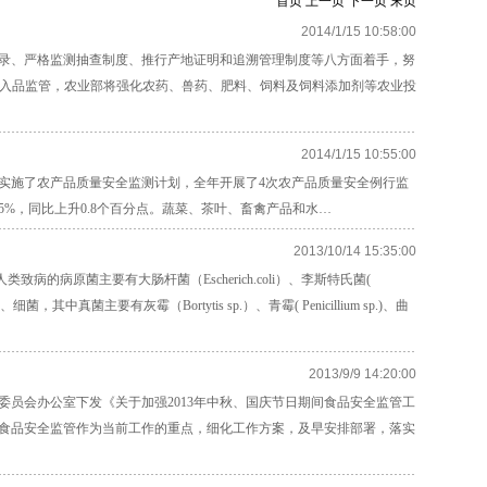
首页
上一页
下一页
末页
2014/1/15 10:58:00
录、严格监测抽查制度、推行产地证明和追溯管理制度等八方面着手，努
品监管，农业部将强化农药、兽药、肥料、饲料及饲料添加剂等农业投
2014/1/15 10:55:00
实施了农产品质量安全监测计划，全年开展了4次农产品质量安全例行监
7.5%，同比上升0.8个百分点。蔬菜、茶叶、畜禽产品和水…
2013/10/14 15:35:00
原菌主要有大肠杆菌（Escherich.coli）、李斯特氏菌(
菌，其中真菌主要有灰霉（Bortytis sp.）、青霉( Penicillium sp.)、曲
2013/9/9 14:20:00
员会办公室下发《关于加强2013年中秋、国庆节日期间食品安全监管工
间食品安全监管作为当前工作的重点，细化工作方案，及早安排部署，落实