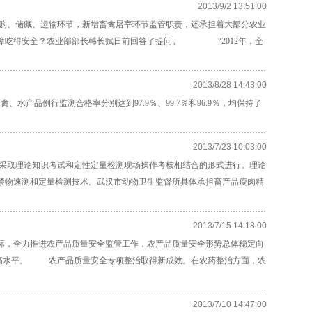
2013/9/2 13:51:00
、储藏、运输环节，新增畜禽屠宰环节监管职责，还承担着大部分农业
保障吃得安全？农业部部长韩长赋日前回答了提问。 “2012年，全
2013/8/28 14:43:00
品例行监测合格率分别达到97.9％、99.7％和96.9％，均保持了
2013/7/23 10:03:00
取理论知识考试和定性定量检测现场操作考核相结合的形式进行。理论
禁物速测和定量检测技术。武汉市动物卫生监督所具体承担畜产品瘦肉精
2013/7/15 14:18:00
，全力推进农产品质量安全监管工作，农产品质量安全形势总体稳定向
续保持较高水平。 农产品质量安全专项整治取得新成效。在农药整治方面，农
2013/7/10 14:47:00