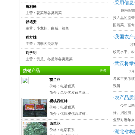
·采用信
·
詹利民
国务院调整
主营：花菜等各类蔬菜
投入品的监管
·
舒培安
国蔬菜、畜禽、
主营：小龙虾、白鲢、鲫鱼
·我国农
·
程方胜
主营：四季各类蔬菜
记者22日在
较高水平。农
·
刘学明
主营：黄瓜、冬瓜等各类蔬菜
·武汉将
热销产品
更多
7月26日
考试主要考核
荷兰豆
残留…
价格：电话联系
简介：昆明优质荷兰豆....
·农产品
樱桃西红柿
今年以来，
价格：电话联系
好。据监测，
简介：优质樱桃西红柿...
业部对近年来
西兰花
价格：电话联系
·湖北省构