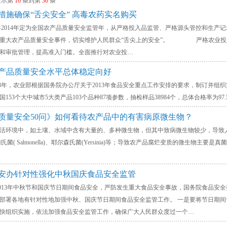
显示第
16
条到第
30
条
措施确保“舌尖安全” 高毒农药实名购买
14年定为全国农产品质量安全监管年，从严格投入品监管、严格源头管控和生产记
生重大农产品质量安全事件，切实维护人民群众“舌尖上的安全”。 严格农业投入
和审批管理，提高准入门槛。全面推行对农业投…
年农产品质量安全水平总体稳定向好
农业部根据国务院办公厅关于2013年食品安全重点工作安排的要求，制订并组织
153个大中城市5大类产品103个品种87项参数，抽检样品38984个，总体合格率为9
品质量安全50问》如何看待农产品中的有害病原微生物？
境中，如土壤、水域中含有大量的、多种微生物，但其中致病微生物较少，导致人类致病的病
、沙门氏菌( Salmonella)、耶尔森氏菌(Yersinia)等；导致农产品腐烂变质的微生物主要是真菌、细
食安办针对性强化中秋国庆食品安全监管
3年中秋节和国庆节日期间食品安全，严防发生重大食品安全事故，国务院食品安全委
部署各地有针对性地加强中秋、国庆节日期间食品安全监管工作。 一是要将节日期
快组织实施，依法加强食品安全监管工作，确保广大人民群众度过一个…