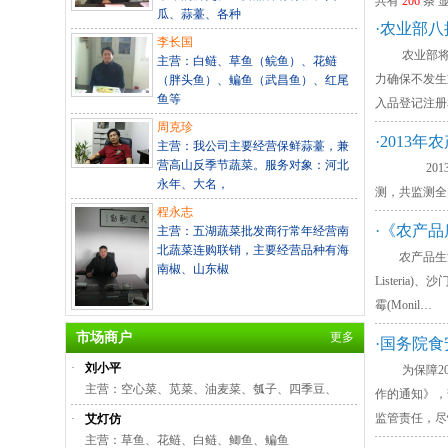
共有
206
条 
瓜、蒜薹、各种
·农业部八
李长国
农业部将20
主营：白鲢、草鱼（鲩鱼）、花鲢
力确保不发
（胖头鱼）、鳊鱼（武昌鱼）、红尾
鱼等
入品登记注册
周克珍
·2013
主营：我公司主要经营保鲜蒜薹，兼
营高山反季节蔬菜。服务对象：河北
2013年，
永年、大名，
测，共监测全国
程永志
·《农产
主营：五湖蔬菜批发商行常年经营南
北蔬菜连购联销，主要经营品种有海
农产品生活环
南椒、山东椒
Listeria)
霉(Monil…
市场商户
更多
·国务院
·
刘小平
为保障201
主营：空心菜、苋菜、油麦菜、瓠子、四季豆、
作的通知》，
监管责任，尽
·
艾灯仿
主营：草鱼、花鲢、白鲢、鲫鱼、鳊鱼