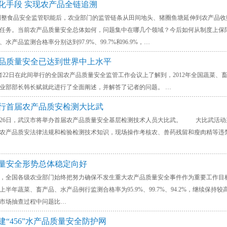
息化手段 实现农产品全链追溯
食品安全监管职能后，农业部门的监管链条从田间地头、猪圈鱼塘延伸到农产品收购
任务。当前农产品质量安全总体如何，问题集中在哪几个领域？今后如何从制度上
水产品监测合格率分别达到97.9%、99.7%和96.9%，…
产品质量安全已达到世界中上水平
此间举行的全国农产品质量安全监管工作会议上了解到，2012年全国蔬菜、畜禽、水产
业部部长韩长赋就此进行了全面阐述，并解答了记者的问题。 …
举行首届农产品质安检测大比武
，武汉市将举办首届农产品质量安全基层检测技术人员大比武。 大比武活动采
农产品质安法律法规和检验检测技术知识，现场操作考核农、兽药残留和瘦肉精等违
质量安全形势总体稳定向好
全国各级农业部门始终把努力确保不发生重大农产品质量安全事件作为重要工作目标
上半年蔬菜、畜产品、水产品例行监测合格率为95.9%、99.7%、94.2%，继
市场抽查过程中问题比…
建“456”水产品质量安全防护网