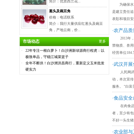
简介：优质西兰花...
为确保水产品
葱头及碗豆角
是建立责任追
价格：电话联系
表彰和项目安
简介：我行大量供应红葱头及碗豆
角，产地云南，价...
·农产品
2013年，
市场动态
更多
禁物质、兽用
·
22年专注一根白萝卜！白沙洲新绿源商行程虎：以
经营单位184
极致单品，守稳江城菜篮子
·
全年不断供！白沙洲洪昌商行，重新定义玉米批发
·武汉开
硬实力
人民网武汉6
动，本次宣传
服务。 “白
·食品安全
在肉食品的
者，至少有
不好一头生猪
·农业部