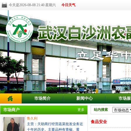
今天是2026-08-08 21:40 星期六
今日天气
市场简介
新闻中心
市场服
市场商户
更多
站内搜索
鲁久利
食品安全
主营：天助商行经营蔬菜批发业务近
十年的历史。主要品种有青椒、黄