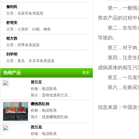
·
詹利民
第一，一般情况
主营：花菜等各类蔬菜
类农产品的过程中
·
舒培安
第二，在生吃各
主营：小龙虾、白鲢、鲫鱼
导致的。
·
程方胜
主营：四季各类蔬菜
第三，对于肉、
·
刘学明
第四，注意生熟
主营：黄瓜、冬瓜等各类蔬菜
成病原体的相互污
热销产品
更多
第五，一旦发现
荷兰豆
第六，在购买过
价格：电话联系
简介：昆明优质荷兰豆....
樱桃西红柿
信息来源：中国农
价格：电话联系
简介：优质樱桃西红柿...
西兰花
价格：电话联系