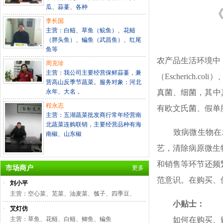
瓜、蒜薹、各种
李长国
主营：白鲢、草鱼（鲩鱼）、花鲢
（胖头鱼）、鳊鱼（武昌鱼）、红尾
鱼等
农产品生活环境中
周克珍
主营：我公司主要经营保鲜蒜薹，兼
（Escherich.c
营高山反季节蔬菜。服务对象：河北
永年、大名，
真菌、细菌，其中真菌主要有
程永志
有欧文氏菌、假单
主营：五湖蔬菜批发商行常年经营南
北蔬菜连购联销，主要经营品种有海
致病微生物在农
南椒、山东椒
艺，清除病原微生
和销售等环节还频
市场商户
更多
范意识。在购买、
·
刘小平
主营：空心菜、苋菜、油麦菜、瓠子、四季豆、
小贴士：
·
艾灯仿
主营：草鱼、花鲢、白鲢、鲫鱼、鳊鱼
如何在购买、贮