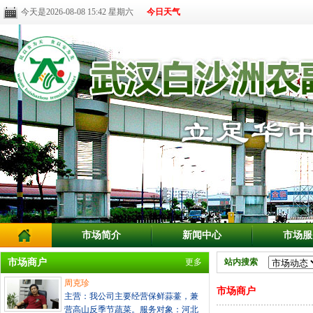
今天是2026-08-08 15:42 星期六
今日天气
市场简介
新闻中心
市场服
市场商户
更多
站内搜索
周克珍
市场商户
主营：我公司主要经营保鲜蒜薹，兼
营高山反季节蔬菜。服务对象：河北