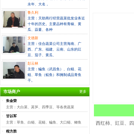
永年、大名，
鲁久利
主营：天助商行经营蔬菜批发业务近
十年的历史。主要品种有青椒、黄
瓜、蒜薹、各种
文德新
主营：佳合蔬菜公司主营海南、广
西、广东、福建、云南、山东的豇
豆、茄子、黄瓜、
彭云林
主营：鳊鱼（武昌鱼）、白鲢、花
鲢、草鱼（鲩鱼）和腌制成品青鱼
干。
市场商户
更多
·
朱金荣
主营：大白菜、莴笋、四季豆、等各类蔬菜
·
甘以军
主营：草鱼、白鲢、花鲢、鳊鱼、大口鲢、鲫鱼
西红柿、豇豆、四
·
程方胜