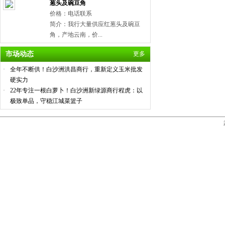
葱头及碗豆角
价格：电话联系
简介：我行大量供应红葱头及碗豆
角，产地云南，价...
市场动态
更多
·
全年不断供！白沙洲洪昌商行，重新定义玉米批发
硬实力
·
22年专注一根白萝卜！白沙洲新绿源商行程虎：以
极致单品，守稳江城菜篮子