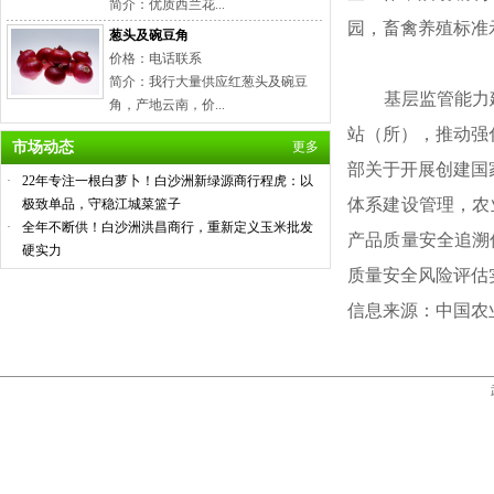
简介：优质西兰花...
园，畜禽养殖标准
葱头及碗豆角
价格：电话联系
简介：我行大量供应红葱头及碗豆
基层监管能力建设
角，产地云南，价...
站（所），推动强
市场动态
更多
部关于开展创建国
·
22年专注一根白萝卜！白沙洲新绿源商行程虎：以
体系建设管理，农
极致单品，守稳江城菜篮子
·
全年不断供！白沙洲洪昌商行，重新定义玉米批发
产品质量安全追溯
硬实力
质量安全风险评估
信息来源：中国农