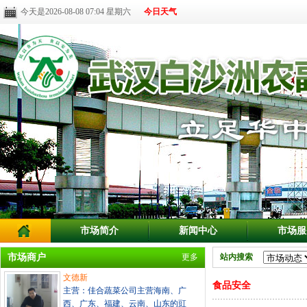
今天是2026-08-08 07:04 星期六
今日天气
市场简介
新闻中心
市场服
市场商户
更多
站内搜索
文德新
食品安全
主营：佳合蔬菜公司主营海南、广
西、广东、福建、云南、山东的豇