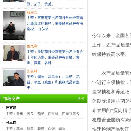
豆、茄子、黄瓜、
程永志
主营：五湖蔬菜批发商行常年经营南
北蔬菜连购联销，主要经营品种有海
南椒、山东椒
今年以来，全国各
工作，农产品质量安
鲁久利
主营：天助商行经营蔬菜批发业务近
续保持较高水平。
十年的历史。主要品种有青椒、黄
瓜、蒜薹、各种
彭云林
农产品质量安全
主营：鳊鱼（武昌鱼）、白鲢、花
业进行专项抽检，
鲢、草鱼（鲩鱼）和腌制成品青鱼
干。
监督抽检和养殖场
市场商户
更多
药期等滥用抗菌药
·
冯官建
布禁用的“瘦肉精
主营：青椒、苦瓜、茄子、西红柿、四季豆等各
检覆盖全国所有奶
·
张三红
主营：草鱼、鲫鱼、花鲢、白鲢、鳊鱼
快速检测产品验证