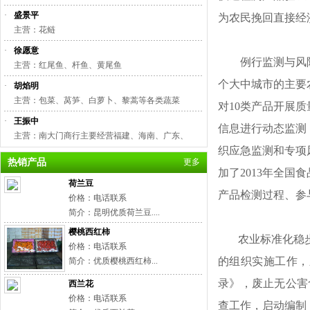
·
盛景平
为农民挽回直接经
主营：花鲢
·
徐愿意
例行监测与风险评
主营：红尾鱼、杆鱼、黄尾鱼
个大中城市的主要
·
胡焰明
主营：包菜、莴笋、白萝卜、黎蒿等各类蔬菜
对10类产品开展
·
王振中
信息进行动态监测
主营：南大门商行主要经营福建、海南、广东、
织应急监测和专项
热销产品
更多
加了2013年全
荷兰豆
产品检测过程、参
价格：电话联系
简介：昆明优质荷兰豆....
樱桃西红柿
农业标准化稳步推
价格：电话联系
的组织实施工作，
简介：优质樱桃西红柿...
录》，废止无公害食
西兰花
价格：电话联系
查工作，启动编制