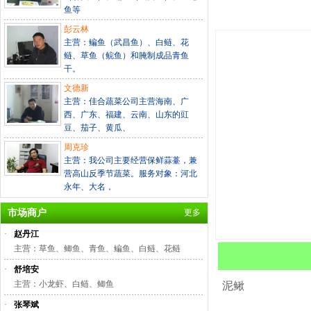
鱼等
彭云林
主营：鳊鱼（武昌鱼）、白鲢、花
鲢、草鱼（鲩鱼）和腌制成品青鱼
干。
文德新
主营：佳合蔬菜公司主营海南、广
西、广东、福建、云南、山东的豇
豆、茄子、黄瓜、
周克珍
主营：我公司主要经营保鲜蒜薹，兼
营高山反季节蔬菜。服务对象：河北
永年、大名，
市场商户
更多
·
赵丹江
主营：草鱼、鲫鱼、青鱼、鳊鱼、白鲢、花鲢
·
舒培安
主营：小龙虾、白鲢、鲫鱼
泥鳅
·
张琴斌