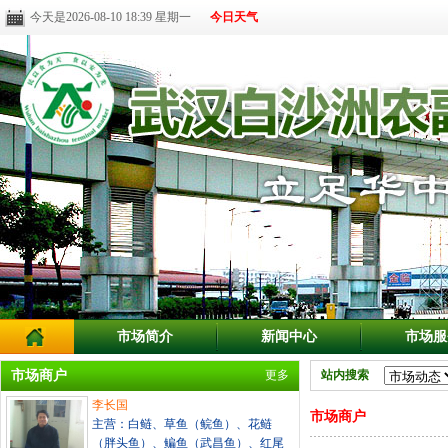
今天是2026-08-10 18:39 星期一
今日天气
市场简介
新闻中心
市场服
市场商户
更多
站内搜索
李长国
市场商户
主营：白鲢、草鱼（鲩鱼）、花鲢
（胖头鱼）、鳊鱼（武昌鱼）、红尾