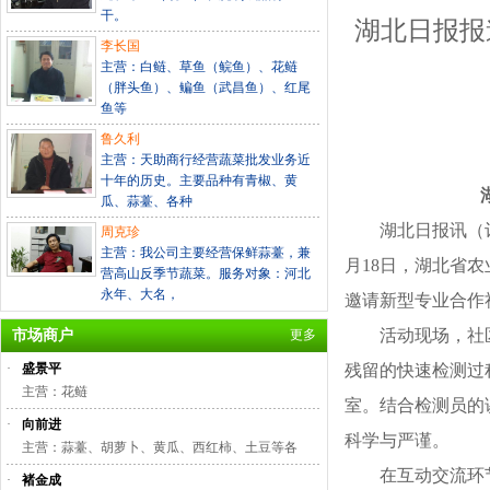
干。
湖北日报报
李长国
主营：白鲢、草鱼（鲩鱼）、花鲢
（胖头鱼）、鳊鱼（武昌鱼）、红尾
鱼等
鲁久利
主营：天助商行经营蔬菜批发业务近
十年的历史。主要品种有青椒、黄
瓜、蒜薹、各种
湖北日报讯（
周克珍
主营：我公司主要经营保鲜蒜薹，兼
月
18
日，湖北省农
营高山反季节蔬菜。服务对象：河北
永年、大名，
邀请新型专业合作
活动现场，社
市场商户
更多
·
盛景平
残留的快速检测过
主营：花鲢
室。结合检测员的
·
向前进
科学与严谨。
主营：蒜薹、胡萝卜、黄瓜、西红柿、土豆等各
在互动交流环
·
褚金成