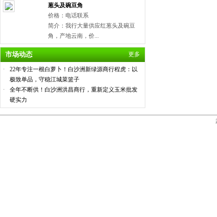
葱头及碗豆角
价格：电话联系
简介：我行大量供应红葱头及碗豆
角，产地云南，价...
市场动态
更多
·
22年专注一根白萝卜！白沙洲新绿源商行程虎：以
极致单品，守稳江城菜篮子
·
全年不断供！白沙洲洪昌商行，重新定义玉米批发
硬实力