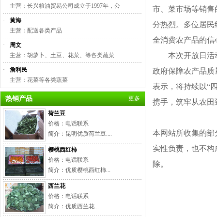
主营：长兴粮油贸易公司成立于1997年，公
市、菜市场等销售
·
黄海
分热烈。多位居民
主营：配送各类产品
全消费农产品的信
·
周文
本次开放日活
主营：胡萝卜、土豆、花菜、等各类蔬菜
·
詹利民
政府保障农产品质
主营：花菜等各类蔬菜
表示，将持续以
“
热销产品
更多
携手，筑牢从农田
荷兰豆
价格：电话联系
本网站所收集的部
简介：昆明优质荷兰豆....
实性负责，也不构
樱桃西红柿
价格：电话联系
除。
简介：优质樱桃西红柿...
西兰花
价格：电话联系
简介：优质西兰花...