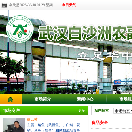
今天是2026-08-10 01:29 星期一
今日天气
市场简介
新闻中心
市场服
市场商户
更多
站内搜索
彭云林
食品安全
主营：鳊鱼（武昌鱼）、白鲢、花
鲢、草鱼（鲩鱼）和腌制成品青鱼