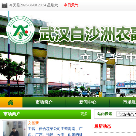
今天是2026-08-08 20:54 星期六
今日天气
市场简介
新闻中心
市场服
市场商户
更多
站内搜索
文德新
最新动态
主营：佳合蔬菜公司主营海南、广
西、广东、福建、云南、山东的豇