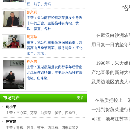
豆、茄子、黄瓜、
恪
鲁久利
主营：天助商行经营蔬菜批发业务近
十年的历史。主要品种有青椒、黄
瓜、蒜薹、各种
在武汉白沙洲农
周克珍
主营：我公司主要经营保鲜蒜薹，兼
用日复一日的坚守
营高山反季节蔬菜。服务对象：河北
永年、大名，
程永志
1990年，朱大
主营：五湖蔬菜批发商行常年经营南
产地直采的新鲜大
北蔬菜连购联销，主要经营品种有海
南椒、山东椒
及周边地区的庞大
市场商户
更多
在品质把控上，朱
·
刘小平
一批到货蔬菜进行
主营：空心菜、苋菜、油麦菜、瓠子、四季豆、
可控，她与江苏等
·
冯官建
主营：青椒、苦瓜、茄子、西红柿、四季豆等各