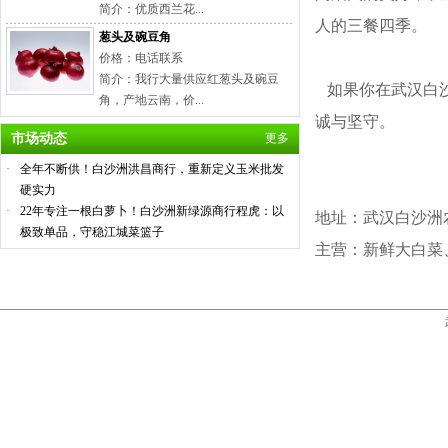
简介：优质西兰花...
人的三餐四季。
葱头及碗豆角
价格：电话联系
简介：我行大量供应红葱头及碗豆
如果你在武汉白沙
角，产地云南，价...
诚与坚守。
市场动态
更多
·
全年不断供！白沙洲洪昌商行，重新定义玉米批发
硬实力
·
22年专注一根白萝卜！白沙洲新绿源商行程虎：以
地址：武汉白沙洲
极致单品，守稳江城菜篮子
主营：新鲜大白菜