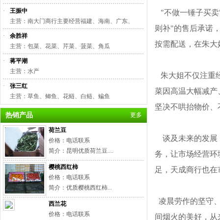
·
王振中
"不做一锤子买卖
主营：南大门商行主要经营福建、海南、广东、
则补
"
的售后承诺
·
余胜祥
按需配送，在朱大
主营：包菜、花菜、芹菜、菠菜、角瓜
·
蒋平潮
主营：水产
朱大姐不仅注重经
·
张三红
菜因高温大幅减产
主营：草鱼、鲫鱼、花鲢、白鲢、鳊鱼
坚决不哄抬物价、
热销产品
更多
荷兰豆
谈及未来的发展，
价格：电话联系
简介：昆明优质荷兰豆....
务，让市场经营环
樱桃西红柿
足，天成商行也在
价格：电话联系
简介：优质樱桃西红柿...
凌晨劳作的坚守、
西兰花
价格：电话联系
间烟火的美好，从