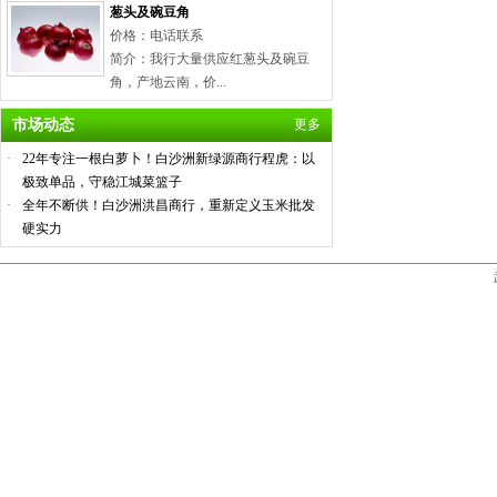
葱头及碗豆角
价格：电话联系
简介：我行大量供应红葱头及碗豆
角，产地云南，价...
市场动态
更多
·
22年专注一根白萝卜！白沙洲新绿源商行程虎：以
极致单品，守稳江城菜篮子
·
全年不断供！白沙洲洪昌商行，重新定义玉米批发
硬实力