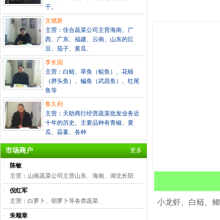
干。
文德新
主营：佳合蔬菜公司主营海南、广
西、广东、福建、云南、山东的豇
豆、茄子、黄瓜、
李长国
主营：白鲢、草鱼（鲩鱼）、花鲢
（胖头鱼）、鳊鱼（武昌鱼）、红尾
鱼等
鲁久利
主营：天助商行经营蔬菜批发业务近
十年的历史。主要品种有青椒、黄
瓜、蒜薹、各种
市场商户
更多
·
陈敏
主营：山南蔬菜公司主营山东、海南、湖北长阳
·
倪红军
主营：白萝卜、胡萝卜等各类蔬菜
小龙虾、白鲢、鲫
·
朱顺章