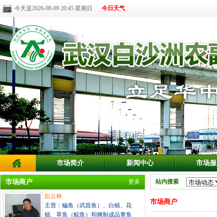
今天是2026-08-09 20:45 星期日
今日天气
市场简介
新闻中心
市场服
市场商户
更多
站内搜索
彭云林
市场商户
主营：鳊鱼（武昌鱼）、白鲢、花
鲢、草鱼（鲩鱼）和腌制成品青鱼