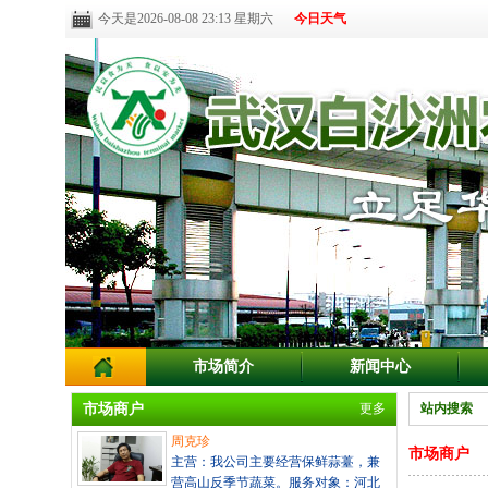
今天是2026-08-08 23:13 星期六
今日天气
市场简介
新闻中心
市场商户
更多
站内搜索
周克珍
市场商户
主营：我公司主要经营保鲜蒜薹，兼
营高山反季节蔬菜。服务对象：河北