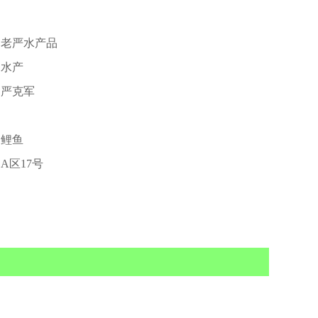
老严水产品
水产
严克军
鲤鱼
A区17号