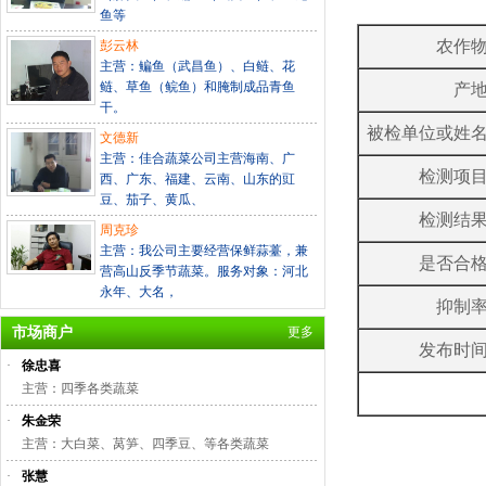
鱼等
农作
彭云林
主营：鳊鱼（武昌鱼）、白鲢、花
鲢、草鱼（鲩鱼）和腌制成品青鱼
产
干。
被检单位或姓
文德新
主营：佳合蔬菜公司主营海南、广
检测项
西、广东、福建、云南、山东的豇
豆、茄子、黄瓜、
检测结
周克珍
主营：我公司主要经营保鲜蒜薹，兼
是否合
营高山反季节蔬菜。服务对象：河北
永年、大名，
抑制
市场商户
更多
发布时
·
徐忠喜
主营：四季各类蔬菜
·
朱金荣
主营：大白菜、莴笋、四季豆、等各类蔬菜
·
张慧