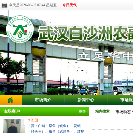
今天是2026-08-07 07:44 星期五
今日天气
市场简介
新闻中心
市场服
市场商户
更多
站内搜索
李长国
主营：白鲢、草鱼（鲩鱼）、花鲢
（胖头鱼）、鳊鱼（武昌鱼）、红尾