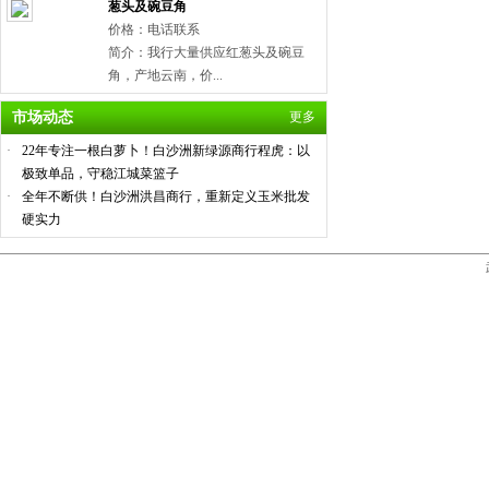
葱头及碗豆角
价格：电话联系
简介：我行大量供应红葱头及碗豆
角，产地云南，价...
市场动态
更多
·
22年专注一根白萝卜！白沙洲新绿源商行程虎：以
极致单品，守稳江城菜篮子
·
全年不断供！白沙洲洪昌商行，重新定义玉米批发
硬实力