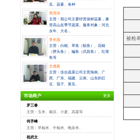
瓜、蒜薹、各种
周克珍
主营：我公司主要经营保鲜蒜薹，兼
营高山反季节蔬菜。服务对象：河北
永年、大名，
被检
李长国
主营：白鲢、草鱼（鲩鱼）、花鲢
（胖头鱼）、鳊鱼（武昌鱼）、红尾
鱼等
文德新
主营：佳合蔬菜公司主营海南、广
西、广东、福建、云南、山东的豇
豆、茄子、黄瓜、
市场商户
更多
·
罗三春
主营：玉米、豌豆、小麦、高粱等
·
何齐峰
主营：早籼米、中籼米、晚杂米、
·
祝武文