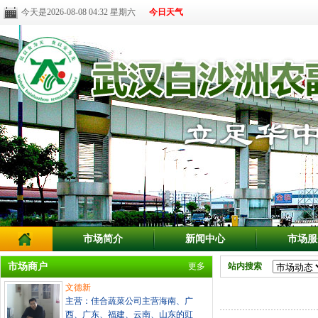
今天是2026-08-08 04:32 星期六
今日天气
市场简介
新闻中心
市场服
市场商户
更多
站内搜索
文德新
主营：佳合蔬菜公司主营海南、广
西、广东、福建、云南、山东的豇