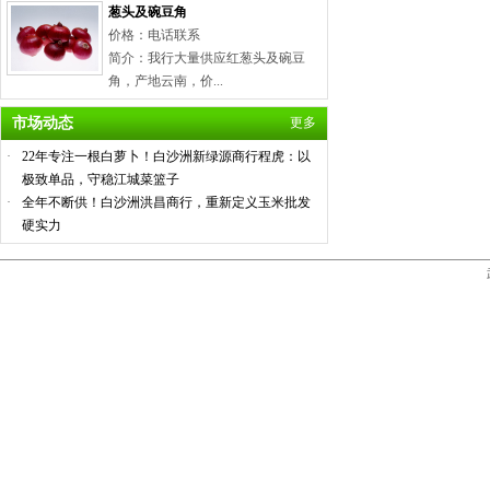
葱头及碗豆角
价格：电话联系
简介：我行大量供应红葱头及碗豆
角，产地云南，价...
市场动态
更多
·
22年专注一根白萝卜！白沙洲新绿源商行程虎：以
极致单品，守稳江城菜篮子
·
全年不断供！白沙洲洪昌商行，重新定义玉米批发
硬实力