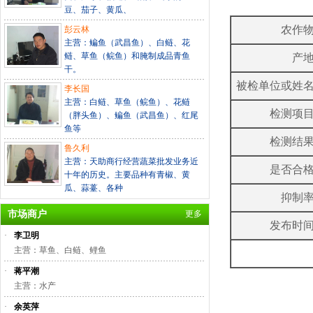
豆、茄子、黄瓜、
农作
彭云林
主营：鳊鱼（武昌鱼）、白鲢、花
鲢、草鱼（鲩鱼）和腌制成品青鱼
产
干。
被检单位或姓
李长国
主营：白鲢、草鱼（鲩鱼）、花鲢
检测项
（胖头鱼）、鳊鱼（武昌鱼）、红尾
鱼等
检测结
鲁久利
主营：天助商行经营蔬菜批发业务近
是否合
十年的历史。主要品种有青椒、黄
瓜、蒜薹、各种
抑制
市场商户
更多
发布时
·
李卫明
主营：草鱼、白鲢、鲤鱼
·
蒋平潮
主营：水产
·
余英萍