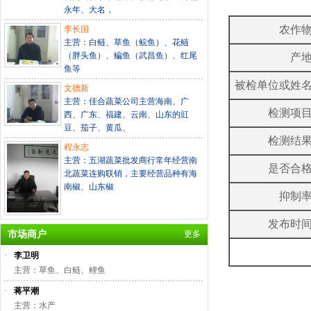
永年、大名，
农作
李长国
主营：白鲢、草鱼（鲩鱼）、花鲢
（胖头鱼）、鳊鱼（武昌鱼）、红尾
产
鱼等
被检单位或姓
文德新
主营：佳合蔬菜公司主营海南、广
检测项
西、广东、福建、云南、山东的豇
豆、茄子、黄瓜、
检测结
程永志
主营：五湖蔬菜批发商行常年经营南
是否合
北蔬菜连购联销，主要经营品种有海
南椒、山东椒
抑制
发布时
市场商户
更多
·
李卫明
主营：草鱼、白鲢、鲤鱼
·
蒋平潮
主营：水产