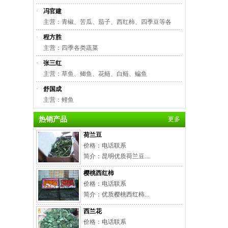
·
冯官建
主营：青椒、苦瓜、茄子、西红柿、四季豆等各
·
程方胜
主营：四季各类蔬菜
·
张三红
主营：草鱼、鲫鱼、花鲢、白鲢、鳊鱼
·
舒国成
主营：鲤鱼
热销产品
更多
荷兰豆
价格：电话联系
简介：昆明优质荷兰豆....
樱桃西红柿
价格：电话联系
简介：优质樱桃西红柿...
西兰花
价格：电话联系