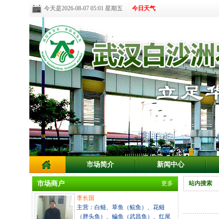
今天是2026-08-07 05:01 星期五
今日天气
市场简介
新闻中心
市场商户
更多
站内搜索
李长国
主营：白鲢、草鱼（鲩鱼）、花鲢
（胖头鱼）、鳊鱼（武昌鱼）、红尾