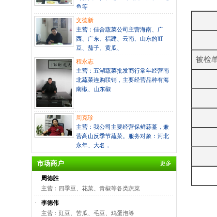
鱼等
文德新
主营：佳合蔬菜公司主营海南、广
西、广东、福建、云南、山东的豇
豆、茄子、黄瓜、
被检
程永志
主营：五湖蔬菜批发商行常年经营南
北蔬菜连购联销，主要经营品种有海
南椒、山东椒
周克珍
主营：我公司主要经营保鲜蒜薹，兼
营高山反季节蔬菜。服务对象：河北
永年、大名，
市场商户
更多
·
周德胜
主营：四季豆、花菜、青椒等各类蔬菜
·
李德伟
主营：豇豆、苦瓜、毛豆、鸡蛋泡等