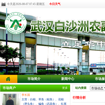
今天是2026-08-07 07:45 星期五
今日天气
市场简介
新闻中心
市场服
市场商户
更多
站内搜索
李长国
行情分析
主营：白鲢、草鱼（鲩鱼）、花鲢
（胖头鱼）、鳊鱼（武昌鱼）、红尾