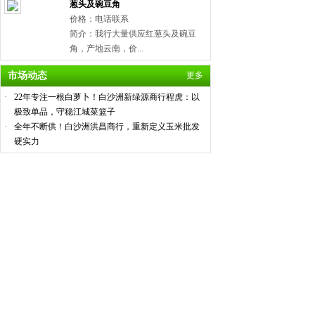
葱头及碗豆角
价格：电话联系
简介：我行大量供应红葱头及碗豆
角，产地云南，价...
市场动态
更多
·
22年专注一根白萝卜！白沙洲新绿源商行程虎：以
极致单品，守稳江城菜篮子
·
全年不断供！白沙洲洪昌商行，重新定义玉米批发
硬实力