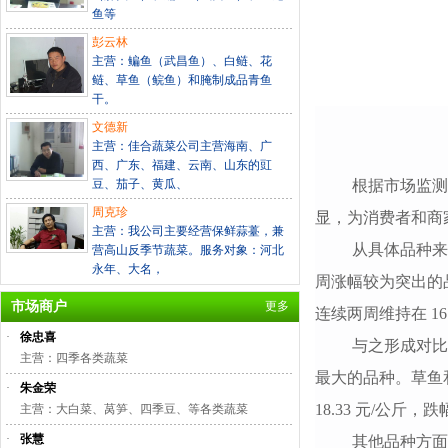
鱼等
彭云林
主营：鳊鱼（武昌鱼）、白鲢、花
鲢、草鱼（鲩鱼）和腌制成品青鱼
干。
文德新
主营：佳合蔬菜公司主营海南、广
西、广东、福建、云南、山东的豇
豆、茄子、黄瓜、
根据市场监
周克珍
显，为消费者和商
主营：我公司主要经营保鲜蒜薹，兼
从具体品种
营高山反季节蔬菜。服务对象：河北
永年、大名，
周涨幅较为突出的品种
市场商户
更多
连续两周维持在 16
·
徐忠喜
与之形成对
主营：四季各类蔬菜
最大的品种。草鱼和青鱼
·
朱金荣
18.33 元/公斤，跌幅
主营：大白菜、莴笋、四季豆、等各类蔬菜
·
张慧
其他品种方