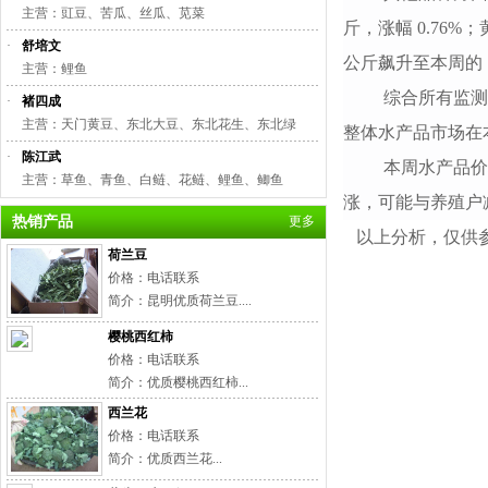
主营：豇豆、苦瓜、丝瓜、苋菜
斤，涨幅 0.76%；
·
舒培文
公斤飙升至本周的 7
主营：鲤鱼
综合所有监
·
褚四成
主营：天门黄豆、东北大豆、东北花生、东北绿
整体水产品市场在
·
陈江武
本周水产品
主营：草鱼、青鱼、白鲢、花鲢、鲤鱼、鲫鱼
涨，可能与养殖户
热销产品
更多
以上分析，仅供
荷兰豆
价格：电话联系
简介：昆明优质荷兰豆....
武汉白
樱桃西红柿
价格：电话联系
简介：优质樱桃西红柿...
西兰花
价格：电话联系
简介：优质西兰花...