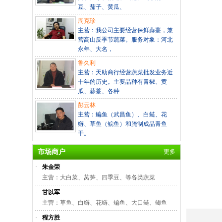
豆、茄子、黄瓜、
周克珍
主营：我公司主要经营保鲜蒜薹，兼
营高山反季节蔬菜。服务对象：河北
永年、大名，
鲁久利
主营：天助商行经营蔬菜批发业务近
十年的历史。主要品种有青椒、黄
瓜、蒜薹、各种
彭云林
主营：鳊鱼（武昌鱼）、白鲢、花
鲢、草鱼（鲩鱼）和腌制成品青鱼
干。
市场商户
更多
·
朱金荣
主营：大白菜、莴笋、四季豆、等各类蔬菜
·
甘以军
主营：草鱼、白鲢、花鲢、鳊鱼、大口鲢、鲫鱼
·
程方胜