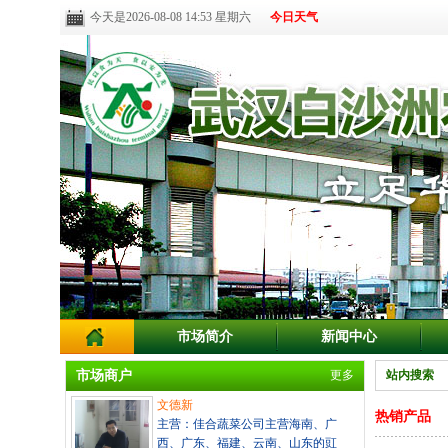
今天是2026-08-08 14:53 星期六
今日天气
市场简介
新闻中心
市场商户
更多
站内搜索
文德新
热销产品
主营：佳合蔬菜公司主营海南、广
西、广东、福建、云南、山东的豇