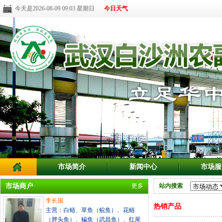
今天是2026-08-09 09:03 星期日
今日天气
市场简介
新闻中心
市场服
市场商户
更多
站内搜索
李长国
热销产品
主营：白鲢、草鱼（鲩鱼）、花鲢
（胖头鱼）、鳊鱼（武昌鱼）、红尾