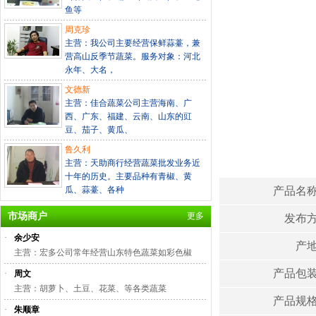
鱼等
周克珍
主营：我公司主要经营保鲜蒜薹，兼
营高山反季节蔬菜。服务对象：河北
永年、大名，
文德新
主营：佳合蔬菜公司主营海南、广
西、广东、福建、云南、山东的豇
豆、茄子、黄瓜、
鲁久利
主营：天助商行经营蔬菜批发业务近
十年的历史。主要品种有青椒、黄
瓜、蒜薹、各种
产品名
市场商户
更多
发布
·
余少安
产
主营：宏多公司常年经营山东特色蔬菜如彩色椒
产品包
·
周文
主营：胡萝卜、土豆、花菜、等各类蔬菜
产品规
·
朱顺章