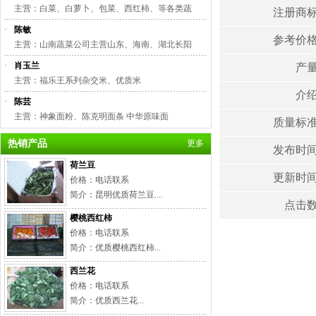
主营：白菜、白萝卜、包菜、西红柿、等各类蔬
注册商
·
陈敏
参考价
主营：山南蔬菜公司主营山东、海南、湖北长阳
·
肖玉兰
产
主营：福乐王系列杂交米、优质米
介
·
陈芸
主营：神象面粉、陈克明面条 中华原味面
质量标
热销产品
更多
发布时
荷兰豆
更新时
价格：电话联系
简介：昆明优质荷兰豆....
点击
樱桃西红柿
价格：电话联系
简介：优质樱桃西红柿...
西兰花
价格：电话联系
简介：优质西兰花...