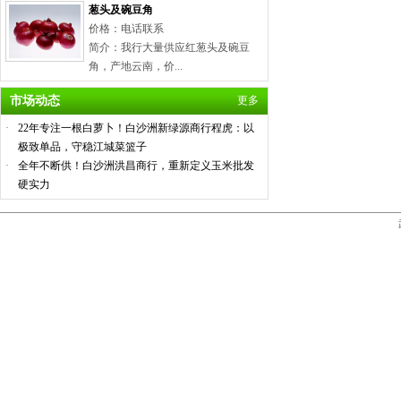
葱头及碗豆角
价格：电话联系
简介：我行大量供应红葱头及碗豆
角，产地云南，价...
市场动态
更多
·
22年专注一根白萝卜！白沙洲新绿源商行程虎：以
极致单品，守稳江城菜篮子
·
全年不断供！白沙洲洪昌商行，重新定义玉米批发
硬实力