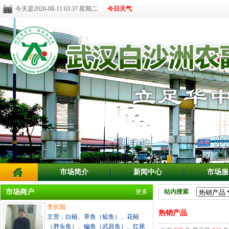
今天是2026-08-11 03:37 星期二
今日天气
市场简介
新闻中心
市场服
市场商户
更多
站内搜索
李长国
热销产品
主营：白鲢、草鱼（鲩鱼）、花鲢
（胖头鱼）、鳊鱼（武昌鱼）、红尾