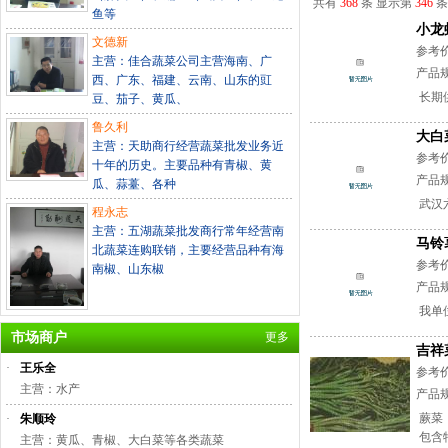
共有
368
条 显示第
346
条
鱼等
小龙
文德新
参考
主营：佳合蔬菜公司主营海南、广
产品
西、广东、福建、云南、山东的豇
长期供
豆、茄子、黄瓜、
鲁久利
大白
主营：天助商行经营蔬菜批发业务近
参考
十年的历史。主要品种有青椒、黄
产品
瓜、蒜薹、各种
武汉
程永志
主营：五湖蔬菜批发商行常年经营南
马铃
北蔬菜连购联销，主要经营品种有海
参考
南椒、山东椒
产品
我单
市场商户
更多
吉祥
·
王乐全
参考
主营：水产
产品
蕨菜
·
朱顺玲
包含特
主营：黄瓜、青椒、大白菜等各类蔬菜