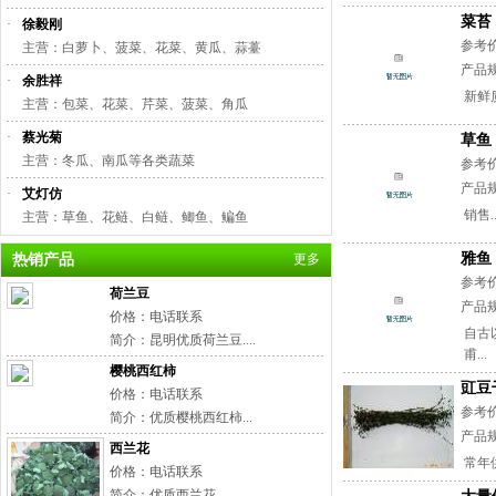
菜苔
·
徐毅刚
参考
主营：白萝卜、菠菜、花菜、黄瓜、蒜薹
产品规
·
余胜祥
新鲜质
主营：包菜、花菜、芹菜、菠菜、角瓜
·
蔡光菊
草鱼
主营：冬瓜、南瓜等各类蔬菜
参考
产品规
·
艾灯仿
销售..
主营：草鱼、花鲢、白鲢、鲫鱼、鳊鱼
雅鱼
热销产品
更多
参考
荷兰豆
产品规
价格：电话联系
自古
简介：昆明优质荷兰豆....
甫...
樱桃西红柿
豇豆
价格：电话联系
参考
简介：优质樱桃西红柿...
产品规
西兰花
常年
价格：电话联系
简介：优质西兰花...