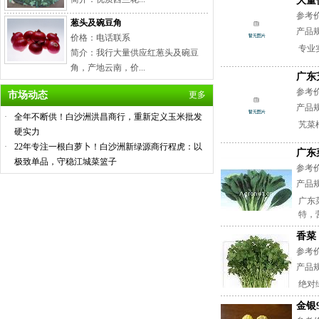
大量
参考
葱头及碗豆角
产品
价格：电话联系
专业
简介：我行大量供应红葱头及碗豆
角，产地云南，价...
广东
参考
市场动态
更多
产品规
·
全年不断供！白沙洲洪昌商行，重新定义玉米批发
艽菜
硬实力
·
22年专注一根白萝卜！白沙洲新绿源商行程虎：以
广东
极致单品，守稳江城菜篮子
参考
产品规
广东
特，营
香菜
参考
产品规
绝对
金银